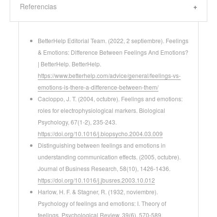
Referencias
BetterHelp Editorial Team. (2022, 2 septiembre). Feelings
& Emotions: Difference Between Feelings And Emotions?
| BetterHelp. BetterHelp.
https://www.betterhelp.com/advice/general/feelings-vs-
emotions-is-there-a-difference-between-them/
Cacioppo, J. T. (2004, octubre). Feelings and emotions:
roles for electrophysiological markers. Biological
Psychology, 67(1-2), 235-243.
https://doi.org/10.1016/j.biopsycho.2004.03.009
Distinguishing between feelings and emotions in
understanding communication effects. (2005, octubre).
Journal of Business Research, 58(10), 1426-1436.
https://doi.org/10.1016/j.jbusres.2003.10.012
Harlow, H. F. & Stagner, R. (1932, noviembre).
Psychology of feelings and emotions: I. Theory of
feelings. Psychological Review, 39(6), 570-589.