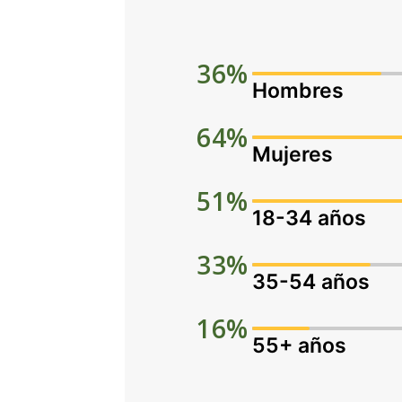
36%
Hombres
64%
Mujeres
51%
18-34 años
33%
35-54 años
16%
55+ años