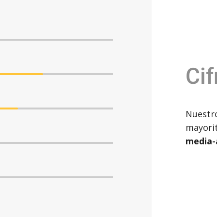
Cif
Nuestro
mayori
media-