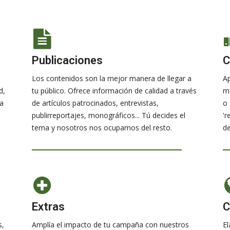
Publicaciones
C
Los contenidos son la mejor manera de llegar a
Ap
d,
tu público. Ofrece información de calidad a través
me
ra
de artículos patrocinados, entrevistas,
o 
publirreportajes, monográficos... Tú decides el
'r
tema y nosotros nos ocupamos del resto.
de
Extras
C
s,
Amplía el impacto de tu campaña con nuestros
E