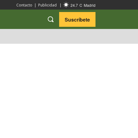
24.7
C
Madrid
Contacto
|
Publicidad
|
Suscríbete
VARIEDADES
VIAJES