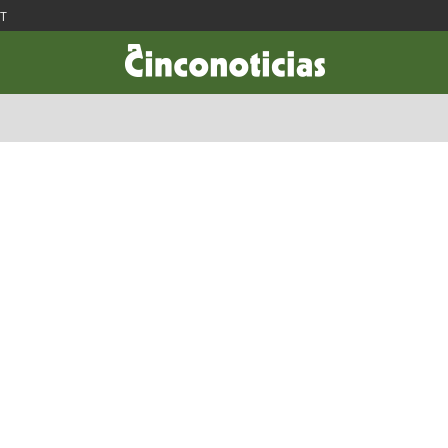
ST
CIENCIA & TECNOLOGÍA
DESARROLLO
LIFESTYLE
DINERO
Publicidad