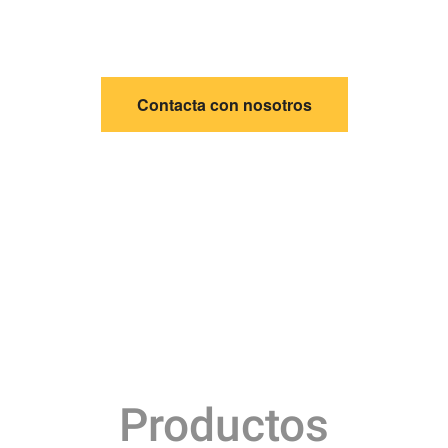
Estamos donde está tu público objetivo y tenemos
es formatos para que llegues a él de forma directa 
Contacta con nosotros
Productos