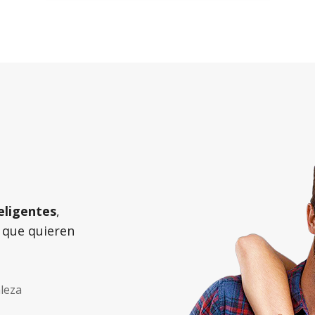
eligentes
,
o que quieren
aleza