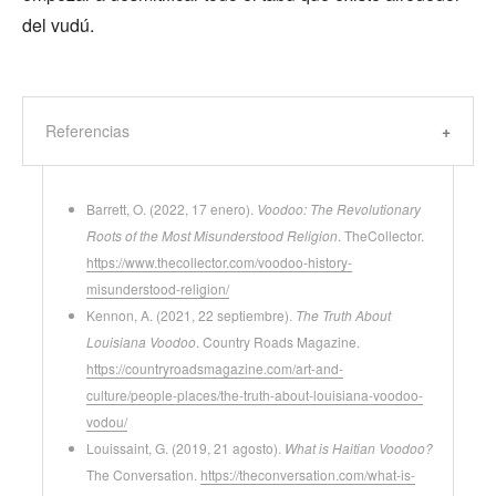
del vudú.
Referencias
Barrett, O. (2022, 17 enero).
Voodoo: The Revolutionary
Roots of the Most Misunderstood Religion
. TheCollector.
https://www.thecollector.com/voodoo-history-
misunderstood-religion/
Kennon, A. (2021, 22 septiembre).
The Truth About
Louisiana Voodoo
. Country Roads Magazine.
https://countryroadsmagazine.com/art-and-
culture/people-places/the-truth-about-louisiana-voodoo-
vodou/
Louissaint, G. (2019, 21 agosto).
What is Haitian Voodoo?
The Conversation.
https://theconversation.com/what-is-