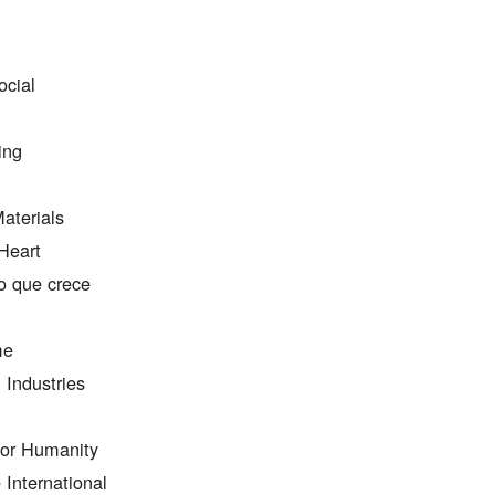
ocial
ing
aterials
Heart
o que crece
me
 Industries
for Humanity
 International