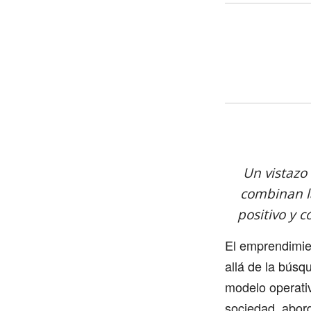
Un vistazo
combinan l
positivo y 
El emprendimie
allá de la búsq
modelo operati
sociedad, abor