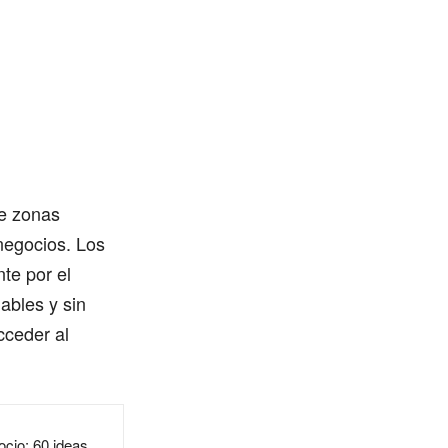
e zonas
 negocios. Los
te por el
ables y sin
cceder al
cio: 60 ideas