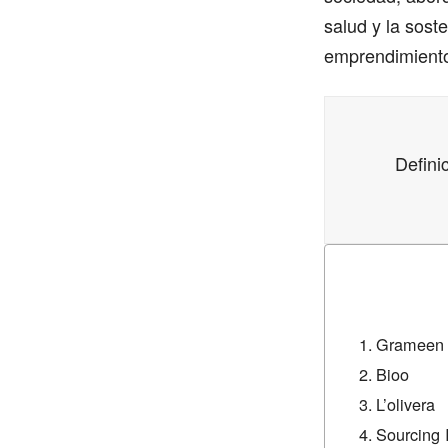
salud y la sost
emprendimiento 
Defini
Grameen
Bioo
L’olivera
Sourcing 