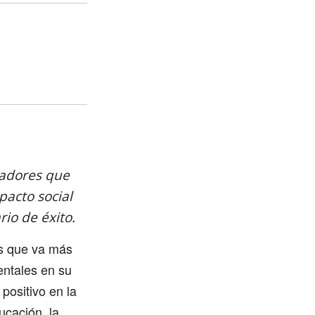
vadores que
acto social
io de éxito.
os que va más
entales en su
positivo en la
ucación, la