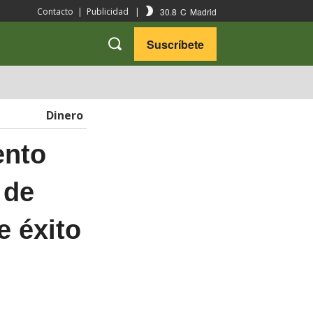
30.8
C
Madrid
Contacto
|
Publicidad
|
Suscríbete
VARIEDADES
VIAJES
Dinero
ento
 de
 éxito