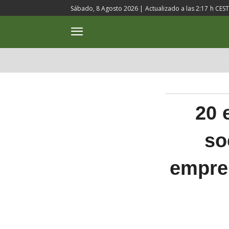
Sábado, 8 Agosto 2026 |
Actualizado a las
2:17
h CEST
ACTUALIDAD
CULTURA
20 
so
empre