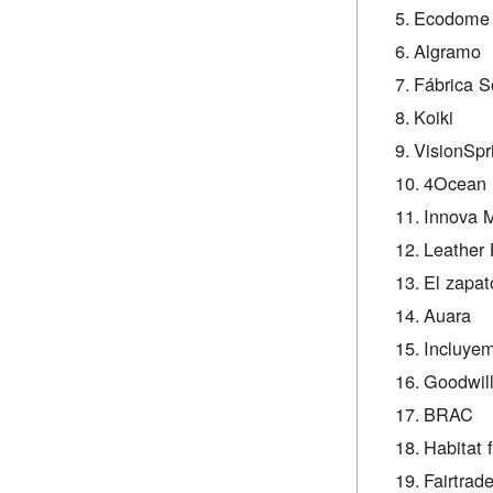
Ecodome
Algramo
Fábrica S
Koiki
VisionSpr
4Ocean
Innova M
Leather 
El zapat
Auara
Incluye
Goodwill
BRAC
Habitat 
Fairtrade