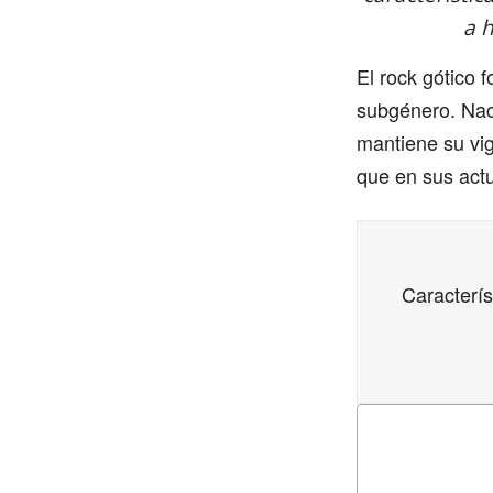
a h
El rock gótico 
subgénero. Naci
mantiene su vig
que en sus act
Caracterís