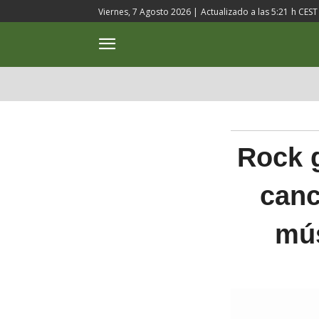
Viernes, 7 Agosto 2026 |
Actualizado a las
5:21
h CEST
ACTUALIDAD
CULTURA
Rock g
canc
mús