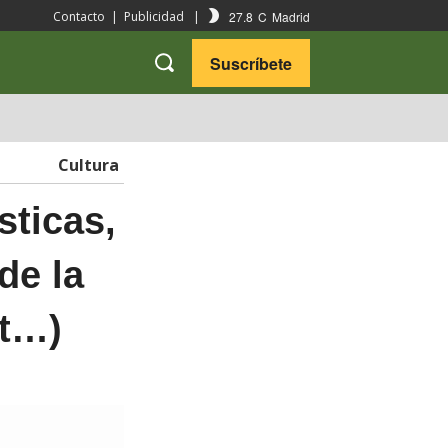
27.8
C
Madrid
Contacto
|
Publicidad
|
Suscríbete
VARIEDADES
VIAJES
Cultura
sticas,
de la
lt…)