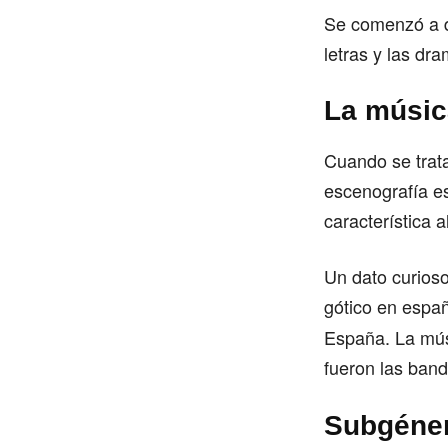
Se comenzó a di
letras y las d
La música
Cuando se trata
escenografía e
característica 
Un dato curioso
gótico en espa
España. La mús
fueron las ban
Subgéner