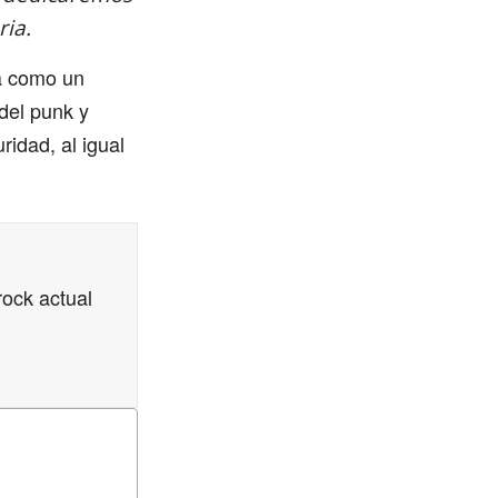
ria.
ta como un
del punk y
idad, al igual
rock actual