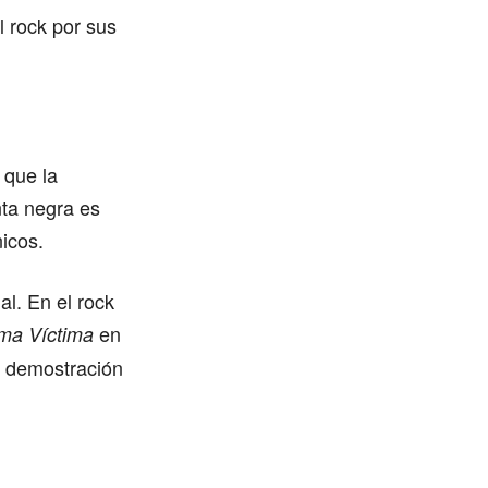
l rock por sus
 que la
ta negra es
nicos.
al. En el rock
en
ma Víctima
a demostración