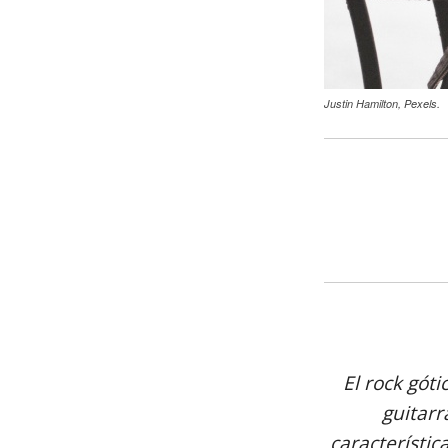
Justin Hamilton, Pexels.
El rock gót
guitarr
característic