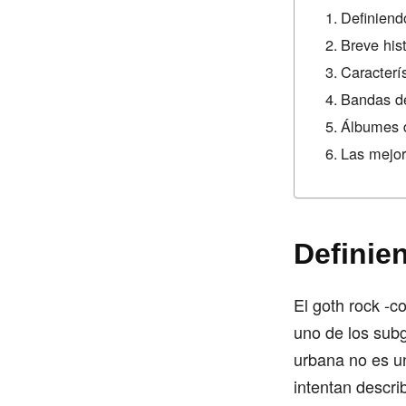
Definiend
Breve hist
Caracterí
Bandas d
Álbumes d
Las mejor
Definie
El goth rock -c
uno de los subg
urbana no es un
intentan descri