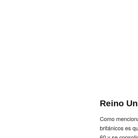
Reino Un
Como mencionamo
británicos es q
60 y se consol