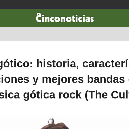
CIENCIA & TECNOLOGÍA
DESARROLLO
LIFESTYLE
DINERO
ótico: historia, caracterí
iones y mejores bandas 
ica gótica rock (The Cu