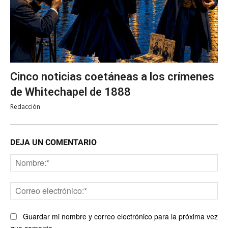
Cinco noticias coetáneas a los crímenes
de Whitechapel de 1888
Redacción
DEJA UN COMENTARIO
No
Co
ele
Guardar mi nombre y correo electrónico para la próxima vez
que comente