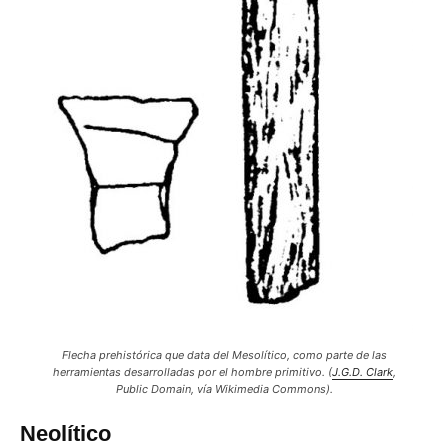
Flecha prehistórica que data del Mesolítico, como parte de las
herramientas desarrolladas por el hombre primitivo.
(
J.G.D. Clark
,
Public Domain
, vía Wikimedia Commons).
Neolítico