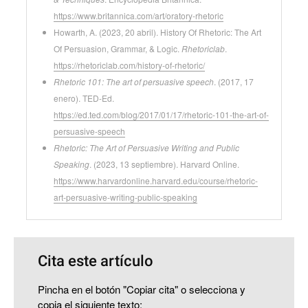
https://www.britannica.com/art/oratory-rhetoric
Howarth, A. (2023, 20 abril). History Of Rhetoric: The Art
Of Persuasion, Grammar, & Logic.
Rhetoriclab
.
https://rhetoriclab.com/history-of-rhetoric/
Rhetoric 101: The art of persuasive speech
. (2017, 17
enero). TED-Ed.
https://ed.ted.com/blog/2017/01/17/rhetoric-101-the-art-of-
persuasive-speech
Rhetoric: The Art of Persuasive Writing and Public
Speaking
. (2023, 13 septiembre). Harvard Online.
https://www.harvardonline.harvard.edu/course/rhetoric-
art-persuasive-writing-public-speaking
Cita este artículo
Pincha en el botón "Copiar cita" o selecciona y
copia el siguiente texto: