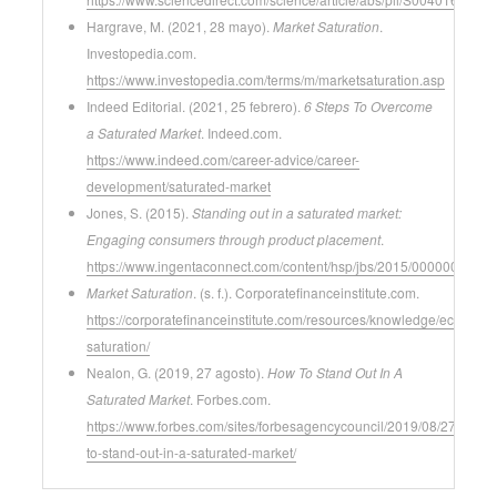
Hargrave, M. (2021, 28 mayo).
Market Saturation
.
Investopedia.com.
https://www.investopedia.com/terms/m/marketsaturation.asp
Indeed Editorial. (2021, 25 febrero).
6 Steps To Overcome
a Saturated Market
. Indeed.com.
https://www.indeed.com/career-advice/career-
development/saturated-market
Jones, S. (2015).
Standing out in a saturated market:
Engaging consumers through product placement
.
https://www.ingentaconnect.com/content/hsp/jbs/2015/00000003/0
Market Saturation
. (s. f.). Corporatefinanceinstitute.com.
https://corporatefinanceinstitute.com/resources/knowledge/economi
saturation/
Nealon, G. (2019, 27 agosto).
How To Stand Out In A
Saturated Market
. Forbes.com.
https://www.forbes.com/sites/forbesagencycouncil/2019/08/27/how-
to-stand-out-in-a-saturated-market/