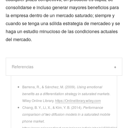
consolidarse e incluso generar mayores beneficios para
la empresa dentro de un mercado saturado; siempre y
cuando se tenga una sólida estrategia de mercadeo y se
haga un estudio minucioso de las condiciones actuales
del mercado.
Referencias
Barrena, R., & Sánchez, M. (2009).
Using emotional
benefits as a differentiation strategy in saturated markets
.
Wiley Online Library.
https://Onlinelibrary.wiley.com
Chang, B. Y., Li, X., & Kim, Y. B. (2014).
Performance
comparison of two diffusion models in a saturated mobile
phone market
.
https://www.sciencedirect.com/science/article/abs/pii/S004016251