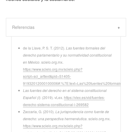
Referencias
de la Llave, P. S. T. (2012).
Las fuentes formales del
derecho parlamentario y su normatividad constitucional
en México
. scielo.org.mx.
https://www.scielo.org.mx/scielo.php?
script=sci_arttext&pid=S1405-
91932012000100006#:%7E:text=Las%20fuentes%20formales%2
Las fuentes del derecho en el sistema constitucional
Español (I)
. (2019). vLex.
https://vlex.es/vid/fuentes-
derecho-sistema-constitucional-i-269582
Zaccaria, G. (2010).
La jurisprudencia como fuente de
derecho: una perspectiva hermenéutica
. scielo.org.mx.
https://www.scielo.org.mx/scielo.php?