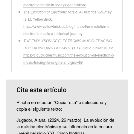
electronic-music-in-todays-generation/
The Evolution of Electronic Music: A Historical Journey
.
(s. f.). YellowBrick.
https://www.yellowbrick.co/blog/music/the-evolution-of-
electronic-music-a-historical-journey
THE EVOLUTION OF ELECTRONIC MUSIC: TRACING
ITS ORIGINS AND GROWTH
. (s. f.). Cloud Kicker Music.
https://cloudkickermusic.com/the-evolution-of-electronic-
music-tracing-its-origins-and-growth/
Cita este artículo
Pincha en el botón "Copiar cita" o selecciona y
copia el siguiente texto:
Jugador, Alana. (2024, 26 marzo). La evolución de
la música electrónica y su influencia en la cultura
juvenil del siglo XXI. Cinco Noticias