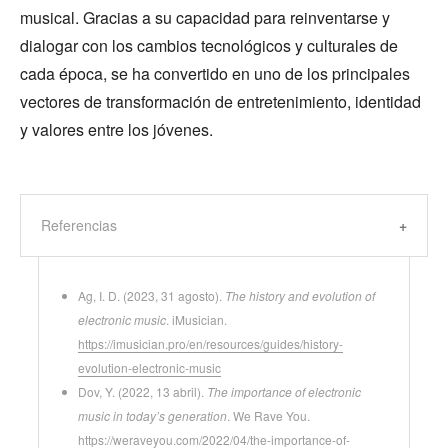
musical. Gracias a su capacidad para reinventarse y
dialogar con los cambios tecnológicos y culturales de
cada época, se ha convertido en uno de los principales
vectores de transformación de entretenimiento, identidad
y valores entre los jóvenes.
Referencias
Ag, I. D. (2023, 31 agosto).
The history and evolution of
electronic music
. iMusician.
https://imusician.pro/en/resources/guides/history-
evolution-electronic-music
Dov, Y. (2022, 13 abril).
The importance of electronic
music in today’s generation
. We Rave You.
https://weraveyou.com/2022/04/the-importance-of-