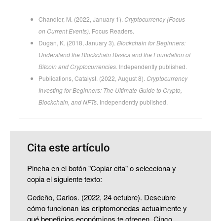
Chandler, M. (2022, January 1).
Cryptocurrency (Focus
on Current Events)
. Focus Readers.
Dugan, K. (2018, January 3).
Blockchain for Beginners:
Understand the Blockchain Basics and the Foundation of
Bitcoin and Cryptocurrencies
. Independently published.
Publications, Catalyst. (2022, August 8).
Cryptocurrency
Investing for Beginners: The Ultimate Guide to Crypto,
Blockchain, and NFTs
. Independently published.
Cita este artículo
Pincha en el botón "Copiar cita" o selecciona y
copia el siguiente texto:
Cedeño, Carlos. (2022, 24 octubre). Descubre
cómo funcionan las criptomonedas actualmente y
qué beneficios económicos te ofrecen. Cinco