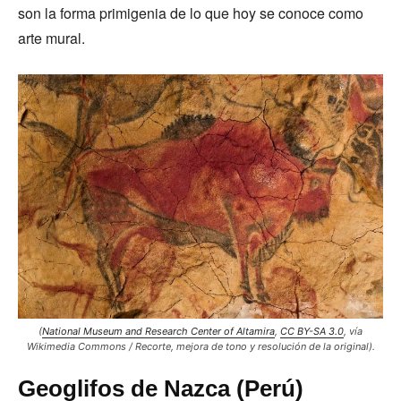
son la forma primigenia de lo que hoy se conoce como
arte mural.
(
National Museum and Research Center of Altamira
,
CC BY-SA 3.0
, vía
Wikimedia Commons
/ Recorte, mejora de tono y resolución de la original).
Geoglifos de Nazca (Perú)