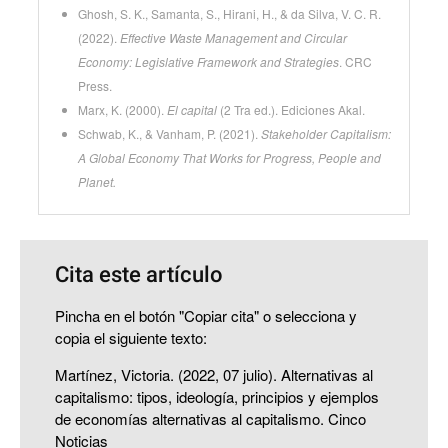
Ghosh, S. K., Samanta, S., Hirani, H., & da Silva, V. C. R.
(2022).
Effective Waste Management and Circular
Economy: Legislative Framework and Strategies
. CRC
Press.
Marx, K. (2000).
El capital
(2 Tra ed.). Ediciones Akal.
Schwab, K., & Vanham, P. (2021).
Stakeholder Capitalism:
A Global Economy That Works for Progress, People and
Planet.
Cita este artículo
Pincha en el botón "Copiar cita" o selecciona y
copia el siguiente texto:
Martínez, Victoria. (2022, 07 julio). Alternativas al
capitalismo: tipos, ideología, principios y ejemplos
de economías alternativas al capitalismo. Cinco
Noticias