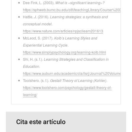
Dee Fink, L. (2003).
What is «significant learning»?
https://sphweb.bumc.bu.edu/otlt/teachingLibrary/Course%20Design/s
Hattie, J. (2016).
Learning strategies: a synthesis and
conceptual model
.
https://www.nature.com/articles/npjscilearn201613
McLeod, S. (2017).
Kolb’s Learning Styles and
Experiential Learning Cycle
.
https://www.simplypsychology.org/learning-kolb.html
Shi, H. (s. f.).
Learning Strategies and Classification in
Education
.
https://www.auburn.edu/academic/cla/ilsrj/Journal%20Volumes
Toolshero. (s. f.).
Gestalt Theory of Learning (Kohler)
.
https://www.toolshero.com/psychology/gestalt-theory-of-
learning/
Cita este artículo