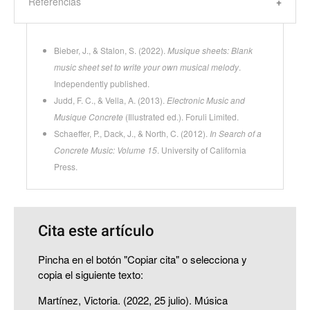
Referencias
Bieber, J., & Stalon, S. (2022).
Musique sheets: Blank
music sheet set to write your own musical melody
.
Independently published.
Judd, F. C., & Vella, A. (2013).
Electronic Music and
Musique Concrete
(Illustrated ed.). Foruli Limited.
Schaeffer, P., Dack, J., & North, C. (2012).
In Search of a
Concrete Music: Volume 15
. University of California
Press.
Cita este artículo
Pincha en el botón "Copiar cita" o selecciona y
copia el siguiente texto:
Martínez, Victoria. (2022, 25 julio). Música