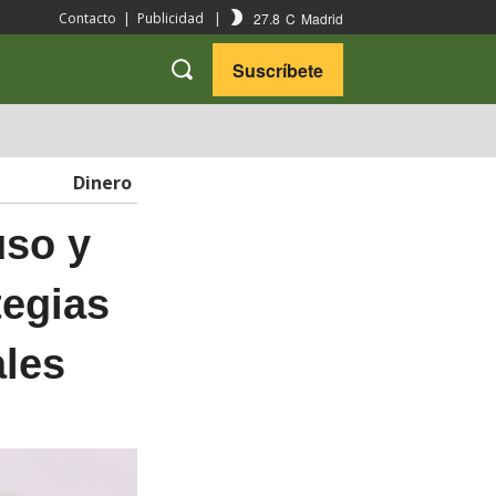
27.8
C
Madrid
Contacto
|
Publicidad
|
Suscríbete
VARIEDADES
VIAJES
Dinero
uso y
tegias
ales