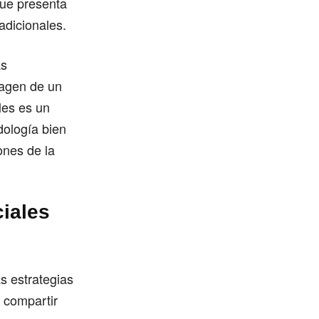
que presenta
adicionales.
as
magen de un
les es un
dología bien
ones de la
ciales
s estrategias
e compartir