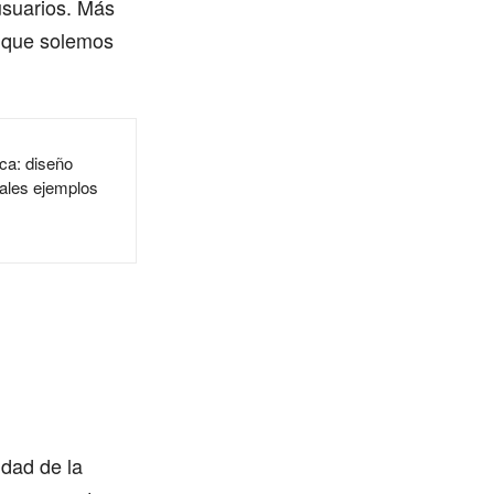
usuarios. Más
o que solemos
ca: diseño
iales ejemplos
idad de la