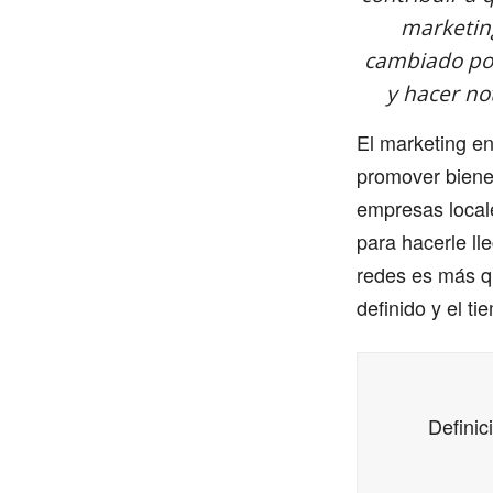
marketing
cambiado por
y hacer no
El marketing en
promover bienes
empresas local
para hacerle ll
redes es más qu
definido y el t
Definic