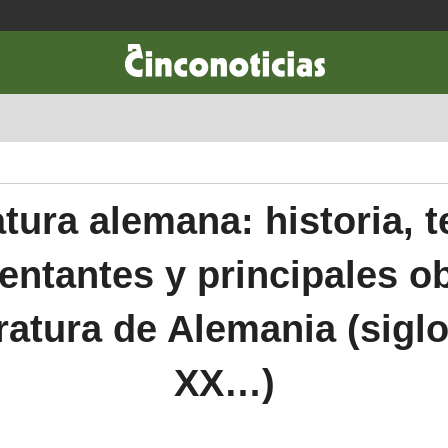
CIENCIA & TECNOLOGÍA
DESARROLLO
LIFESTYLE
DINERO
atura alemana: historia, 
entantes y principales o
eratura de Alemania (sigl
XX…)