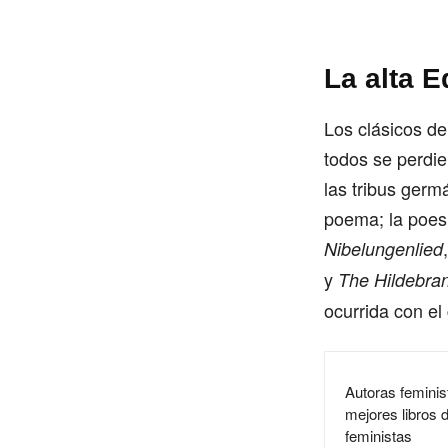
La alta E
Los clásicos de
todos se perdie
las tribus germ
poema; la poes
Nibelungenlied
y
The Hildebran
ocurrida con el
Autoras feminist
mejores libros 
feministas