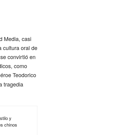
ad Media, casi
 cultura oral de
se convirtió en
dicos, como
héroe Teodorico
a tragedia
stilo y
es chinos