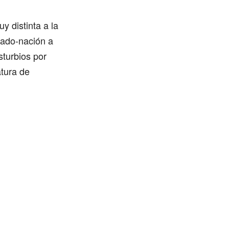
y distinta a la
tado-nación a
turbios por
atura de