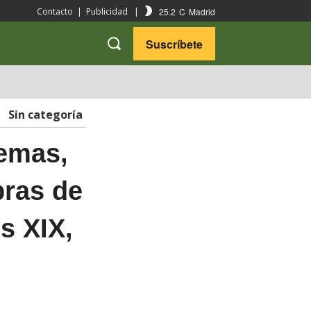
25.2
C
Madrid
Contacto
|
Publicidad
|
Suscríbete
VARIEDADES
VIAJES
Sin categoría
temas,
bras de
os XIX,