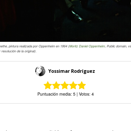
ethe, pintura realizada por Oppenheim en 1864 (
Moritz Daniel Oppenheim
, Public domain, 
resolución de la original).
Yossimar Rodríguez
Puntuación media: 5 | Votos: 4
Comparte