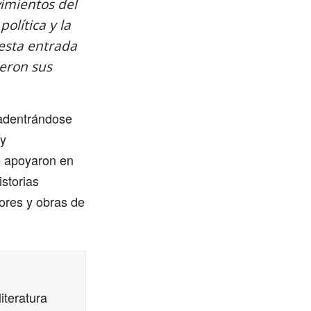
imientos del
olítica y la
 esta entrada
ueron sus
 adentrándose
 y
se apoyaron en
istorias
ores y obras de
iteratura