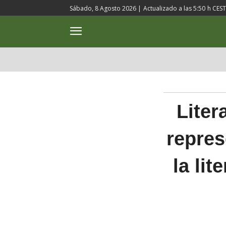
Sábado, 8 Agosto 2026 |
Actualizado a las
5:50
h CEST
ACTUALIDAD
CULTURA
Liter
repres
la lit