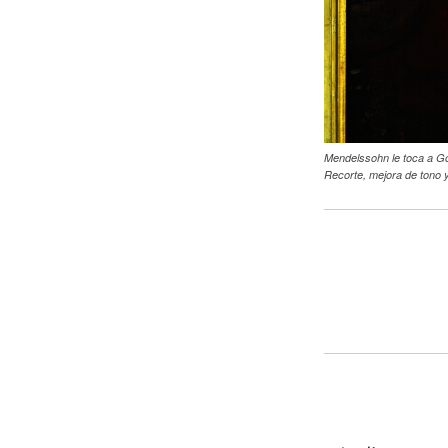
Mendelssohn le toca a Go
Recorte, mejora de tono y 