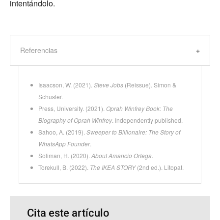
intentándolo.
Referencias
Isaacson, W. (2021).
Steve Jobs
(Reissue). Simon &
Schuster.
Press, University. (2021).
Oprah Winfrey Book: The
Biography of Oprah Winfrey
. Independently published.
Sahoo, A. (2019).
Sweeper to Billionaire: The Story of
WhatsApp Founder
.
Soliman, H. (2020).
About Amancio Ortega
.
Torekull, B. (2022).
The IKEA STORY
(2nd ed.). Litopat.
Cita este artículo