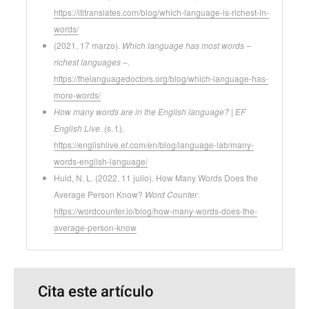
https://ititranslates.com/blog/which-language-is-richest-in-
words/
(2021, 17 marzo).
Which language has most words –
richest languages –
.
https://thelanguagedoctors.org/blog/which-language-has-
more-words/
How many words are in the English language? | EF
English Live
. (s. f.).
https://englishlive.ef.com/en/blog/language-lab/many-
words-english-language/
Huld, N. L. (2022, 11 julio). How Many Words Does the
Average Person Know?
Word Counter
.
https://wordcounter.io/blog/how-many-words-does-the-
average-person-know
Cita este artículo