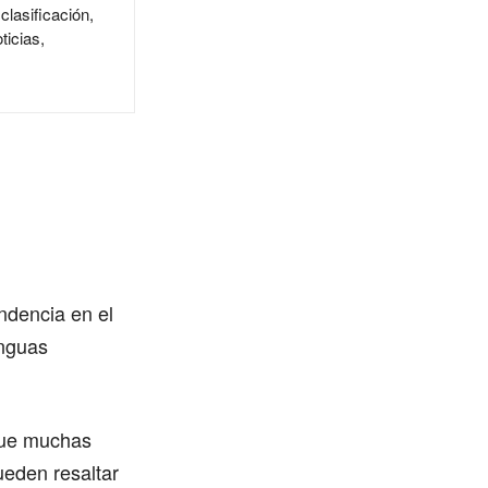
clasificación,
ticias,
ndencia en el
enguas
 que muchas
ueden resaltar