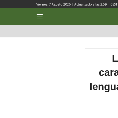
Viernes, 7 Agosto 2026 |
Actualizado a las
2:59
h CEST
ACTUALIDAD
CULTURA
L
cara
lengu