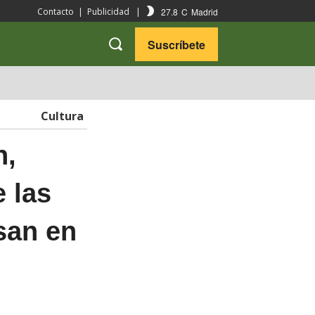
27.8
C
Madrid
Contacto
|
Publicidad
|
Suscríbete
VARIEDADES
VIAJES
Cultura
n,
e las
san en