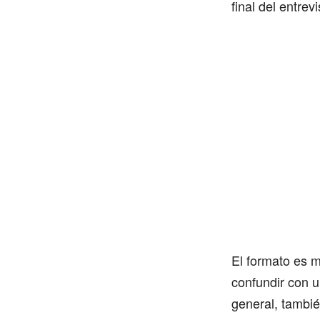
final del entrevi
El formato es 
confundir con 
general, tambié