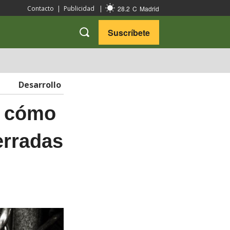
28.2
C
Madrid
Contacto
|
Publicidad
|
Suscríbete
VARIEDADES
VIAJES
Desarrollo
, cómo
erradas