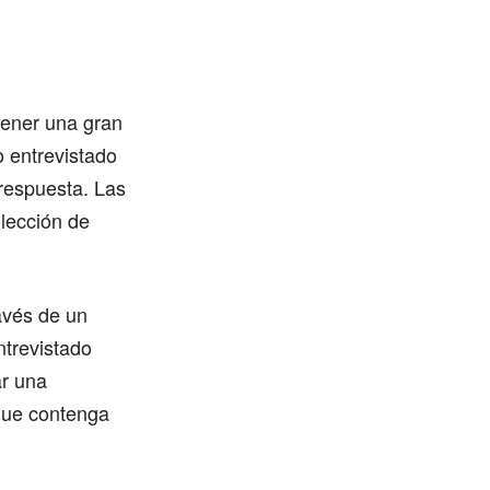
tener una gran
o entrevistado
 respuesta. Las
olección de
avés de un
ntrevistado
ar una
 que contenga