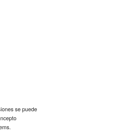
siones se puede
oncepto
tems.