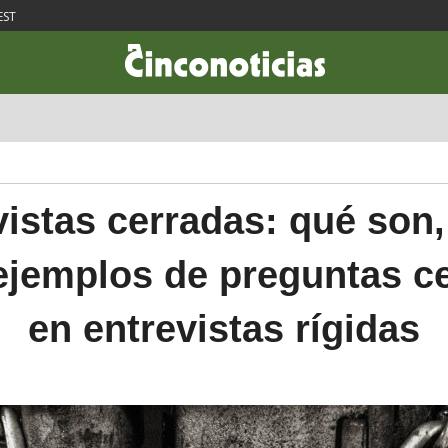
EST
CIENCIA & TECNOLOGÍA
DESARROLLO
LIFESTYLE
DINERO
vistas cerradas: qué son
ejemplos de preguntas c
en entrevistas rígidas