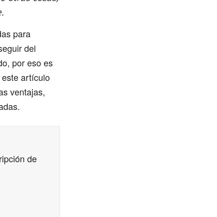
.
das para
seguir del
do, por eso es
este artículo
as ventajas,
radas.
ripción de