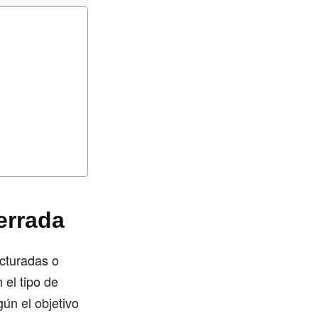
errada
ucturadas o
 el tipo de
ún el objetivo