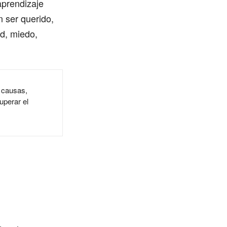
aprendizaje
n ser querido,
ad, miedo,
, causas,
uperar el