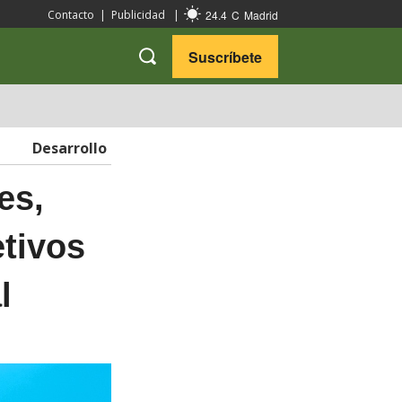
24.4
C
Madrid
Contacto
|
Publicidad
|
Suscríbete
VARIEDADES
VIAJES
Desarrollo
es,
etivos
l