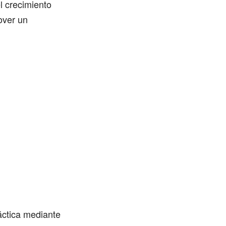
l crecimiento
over un
áctica mediante