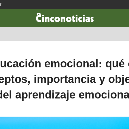
T
CIENCIA & TECNOLOGÍA
DESARROLLO
LIFESTYLE
DINERO
ucación emocional: qué 
ptos, importancia y obj
del aprendizaje emociona