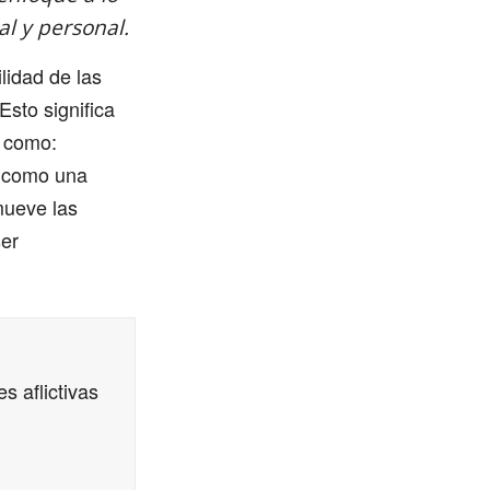
al y personal.
lidad de las
sto significa
s como:
l como una
mueve las
ser
s aflictivas