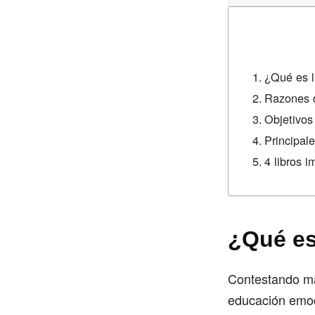
¿Qué es 
Razones d
Objetivos
Principal
4 libros 
¿Qué es
Contestando má
educación emoci