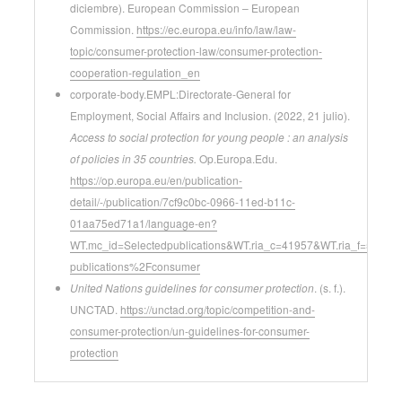
diciembre). European Commission – European
Commission.
https://ec.europa.eu/info/law/law-
topic/consumer-protection-law/consumer-protection-
cooperation-regulation_en
corporate-body.EMPL:Directorate-General for
Employment, Social Affairs and Inclusion. (2022, 21 julio).
Access to social protection for young people : an analysis
of policies in 35 countries.
Op.Europa.Edu.
https://op.europa.eu/en/publication-
detail/-/publication/7cf9c0bc-0966-11ed-b11c-
01aa75ed71a1/language-en?
WT.mc_id=Selectedpublications&WT.ria_c=41957&WT.ria_f=57
publications%2Fconsumer
United Nations guidelines for consumer protection
. (s. f.).
UNCTAD.
https://unctad.org/topic/competition-and-
consumer-protection/un-guidelines-for-consumer-
protection