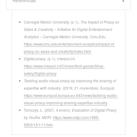
Referencias
Carnegie Mellon University. (s. f.).
The Impact of Piracy on
Sales & Creativity – Initiative for Digital Entertainment
Analytics – Carnegie Mellon University
. Cmu.Edu.
https://www.cmu.edu/entertainment-analytics/impact-of-
piracy-on-sales-and-creativity/index.html
Digital piracy
. (s. f.). interpol.int.
https://www.interpol.int/Crimes/Illicit-goods/Shop-
safely/Digital-piracy
Tackling audio-visual piracy by improving the sharing of
expertise with industry
. (2019, 21 noviembre). Eurojust.
https://www.eurojust.europa.eu:443/news/tackling-audio-
visual-piracy-improving-sharing-expertise-industry
Tomczyk, Ł. (2021, 4 enero).
Evaluation of Digital Piracy
by Youths
. MDPI.
https://www.mdpi.com/1999-
5903/13/1/11/htm