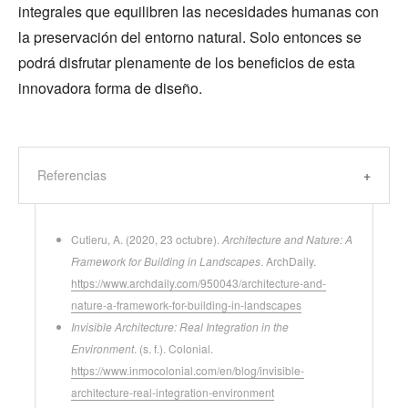
integrales que equilibren las necesidades humanas con
la preservación del entorno natural. Solo entonces se
podrá disfrutar plenamente de los beneficios de esta
innovadora forma de diseño.
Referencias
Cutieru, A. (2020, 23 octubre).
Architecture and Nature: A
Framework for Building in Landscapes
. ArchDaily.
https://www.archdaily.com/950043/architecture-and-
nature-a-framework-for-building-in-landscapes
Invisible Architecture: Real Integration in the
Environment
. (s. f.). Colonial.
https://www.inmocolonial.com/en/blog/invisible-
architecture-real-integration-environment