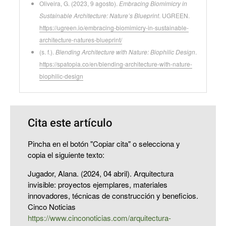
Oliveira, G. (2023, 9 agosto).
Embracing Biomimicry in
Sustainable Architecture: Nature’s Blueprint
. UGREEN.
https://ugreen.io/embracing-biomimicry-in-sustainable-
architecture-natures-blueprint/
(s. f.).
Blending Architecture with Nature: Biophilic Design
.
https://spatopia.co/en/blending-architecture-with-nature-
biophilic-design
Cita este artículo
Pincha en el botón "Copiar cita" o selecciona y
copia el siguiente texto:
Jugador, Alana. (2024, 04 abril). Arquitectura
invisible: proyectos ejemplares, materiales
innovadores, técnicas de construcción y beneficios.
Cinco Noticias
https://www.cinconoticias.com/arquitectura-