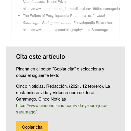
Nobel Lecture
. Nobel Prize.
https://www.nobelprize.org/prizes/literature/1998/saramago/lecture/
The Editors of Encyclopaedia Britannica. (s. f.).
José
Saramago | Portuguese author
. Encyclopedia Britannica.
https://www.britannica.com/biography/Jose-Saramago
Cita este artículo
Pincha en el botón "Copiar cita" o selecciona y
copia el siguiente texto:
Cinco Noticias, Redacción. (2021, 12 febrero). La
sustanciosa vida y virtuosa obra de José
Saramago. Cinco Noticias
https://www.cinconoticias.com/vida-y-obra-jose-
saramago/
Copiar cita