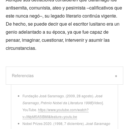
antisemita, comunista, ateo y pesimista –calificativos que
este nunca negó–, su legado literario continúa vigente.
De hecho, se puede decir que el escritor lusitano era un
genio adelantado a su época, ya que fue capaz de
pensar, imaginar, cuestionar, intervenir y asumir las
circunstancias.
Referencias
Fundação José Saramago. (2009, 28 agosto).
José
Saramago, Prémio Nobel da Literatura 1998
[Vídeo].
YouTube.
https://www.youtube.com/watch?
v=lWpM5A5lBMI&feature=youtu.be
Nobel Prizes 2020. (1998, 7 diciembre).
José Saramago