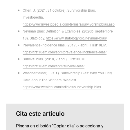
Chen, J. (2021, 31 octubre). Survivorship Bias.
Investopedia.
https://www.investopedia.com/terms/s/survivorshipbias.asp
Neyman Bias: Definition & Examples. (2020b, septiembre
18). Statology.
https://www.statology.org/neyman-bias/
Prevalence-incidence bias. (2017, 7 abril). First10EM.
https://first10em.com/ebm/prevalence-incidence-bias/
Survival bias. (2018, 7 abril). First10EM.
https://first10em.com/ebm/survival-bias/
Waschenfelder, T. (s. f.). Survivorship Bias: Why You Only
Care About The Winners. Wealest.
https://www.wealest.com/articles/survivorship-bias
Cita este artículo
Pincha en el botón "Copiar cita" o selecciona y