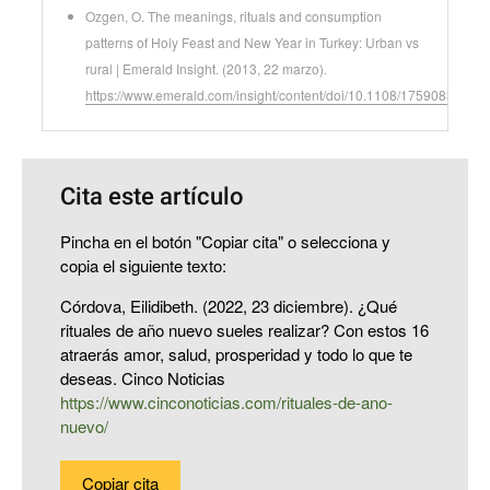
Ozgen, O. The meanings, rituals and consumption
patterns of Holy Feast and New Year in Turkey: Urban vs
rural | Emerald Insight. (2013, 22 marzo).
https://www.emerald.com/insight/content/doi/10.1108/175908313113
Cita este artículo
Pincha en el botón "Copiar cita" o selecciona y
copia el siguiente texto:
Córdova, Eilidibeth. (2022, 23 diciembre). ¿Qué
rituales de año nuevo sueles realizar? Con estos 16
atraerás amor, salud, prosperidad y todo lo que te
deseas. Cinco Noticias
https://www.cinconoticias.com/rituales-de-ano-
nuevo/
Copiar cita