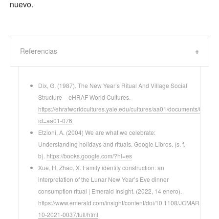
nuevo.
Referencias
Dix, G. (1987). The New Year’s Ritual And Village Social
Structure – eHRAF World Cultures.
https://ehrafworldcultures.yale.edu/cultures/aa01/documents/076?
id=aa01-076
Etzioni, A. (2004) We are what we celebrate:
Understanding holidays and rituals. Google Libros. (s. f.-
b).
https://books.google.com/?hl=es
Xue, H, Zhao, X. Family identity construction: an
interpretation of the Lunar New Year’s Eve dinner
consumption ritual | Emerald Insight. (2022, 14 enero).
https://www.emerald.com/insight/content/doi/10.1108/JCMARS-
10-2021-0037/full/html