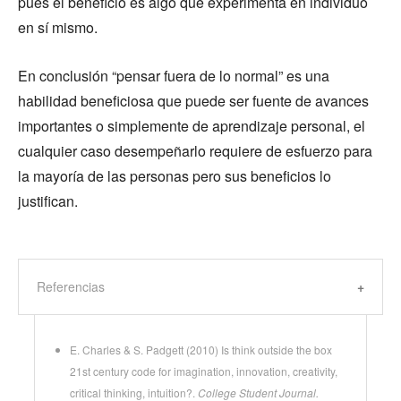
pues el beneficio es algo que experimenta en individuo
en sí mismo.
En conclusión “pensar fuera de lo normal” es una
habilidad beneficiosa que puede ser fuente de avances
importantes o simplemente de aprendizaje personal, el
cualquier caso desempeñarlo requiere de esfuerzo para
la mayoría de las personas pero sus beneficios lo
justifican.
Referencias
E. Charles & S. Padgett (2010) Is think outside the box
21st century code for imagination, innovation, creativity,
critical thinking, intuition?.
College Student Journal.