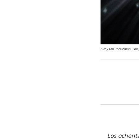
Greyson Joralemon, Uns
Los ochent