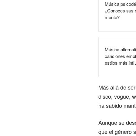
Música psicodél
¿Conoces sus ef
mente?
Música alternativ
canciones embl
estilos más inf
Más allá de ser
disco, vogue, w
ha sabido mant
Aunque se desco
que el género s