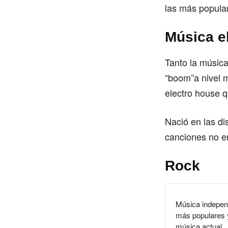
las más popula
Música e
Tanto la música
“boom”a nivel m
electro house 
Nació en las di
canciones no er
Rock
Música independ
más populares 
música actual