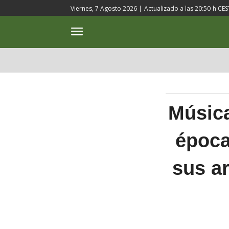
Viernes, 7 Agosto 2026 |
Actualizado a las
20:50
h CES
ACTUALIDAD
CULTURA
Música
época
sus ar