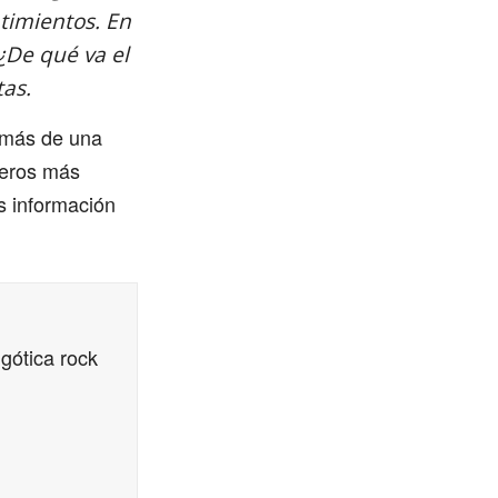
timientos. En
¿De qué va el
tas.
demás de una
neros más
ás información
gótica rock