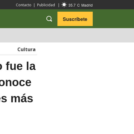
35.7
C
Madrid
Contacto
|
Publicidad
|
Suscríbete
VARIEDADES
VIAJES
Cultura
 fue la
Conoce
nes más