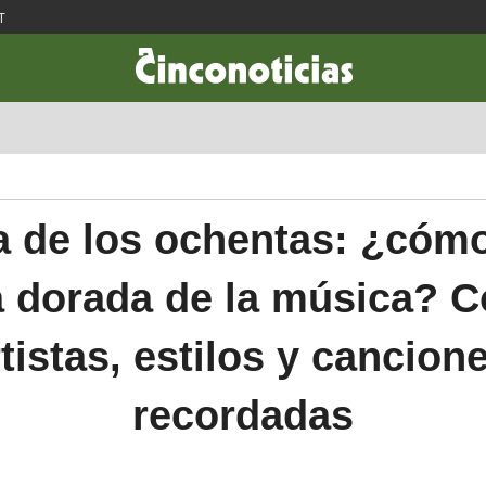
T
CIENCIA & TECNOLOGÍA
DESARROLLO
LIFESTYLE
DINERO
 de los ochentas: ¿cómo
 dorada de la música? 
tistas, estilos y cancio
recordadas