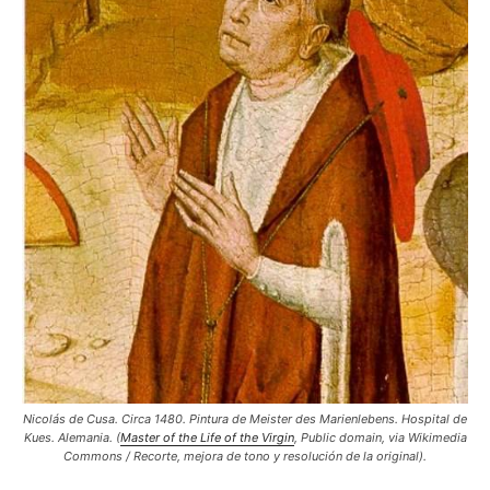
Nicolás de Cusa. Circa 1480. Pintura de Meister des Marienlebens. Hospital de
Kues. Alemania. (
Master of the Life of the Virgin
, Public domain, via Wikimedia
Commons / Recorte, mejora de tono y resolución de la original).