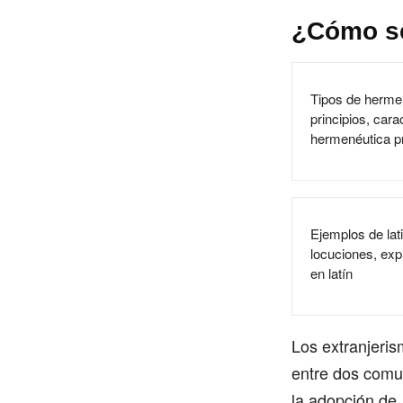
¿Cómo se
Tipos de hermen
principios, cara
hermenéutica p
Ejemplos de lat
locuciones, exp
en latín
Los extranjeri
entre dos comun
la adopción de 