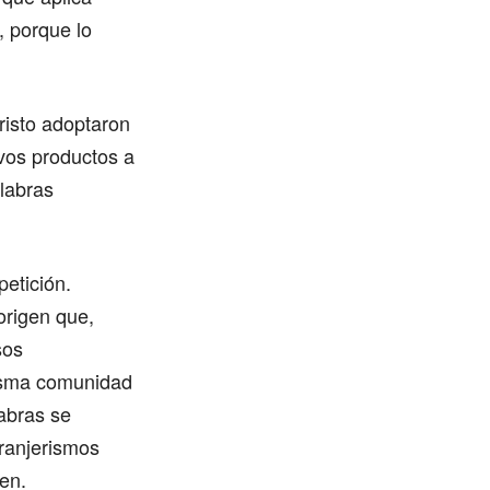
, porque lo
risto adoptaron
vos productos a
labras
petición.
origen que,
sos
misma comunidad
abras se
tranjerismos
gen.