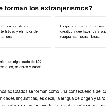
 forman los extranjerismos?
éutica: significado,
Bloqueo del escritor: causas 
cterísticas y ejemplos de
creativo y qué hacer para sup
rácticos
(esquemas, ideas, libros…)
inismos: significado de 120
resiones, palabras y frases
smos adaptados se forman como una consecuencia del con
idades lingüísticas, es decir, la lengua de origen y la 
palabras extranjeras puede ir en ambas direcciones, ya