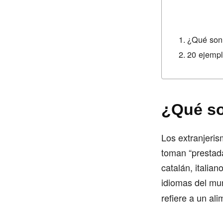
¿Qué son 
20 ejempl
¿Qué so
Los extranjeris
toman “prestada
catalán, italian
idiomas del mun
refiere a un al