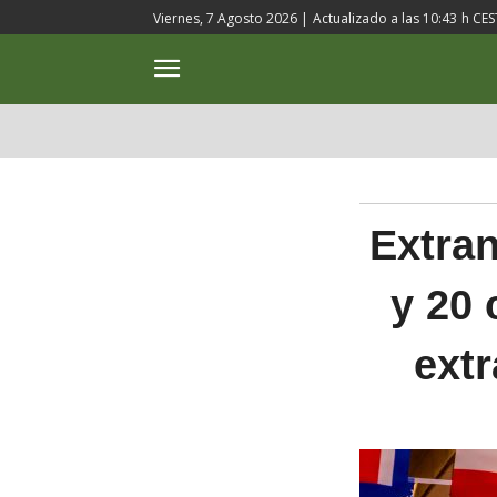
Viernes, 7 Agosto 2026 |
Actualizado a las
10:43
h CES
ACTUALIDAD
CULTURA
Extran
y 20 
extr