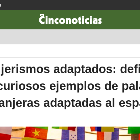
T
CIENCIA & TECNOLOGÍA
DESARROLLO
LIFESTYLE
DINERO
jerismos adaptados: def
curiosos ejemplos de pa
anjeras adaptadas al es