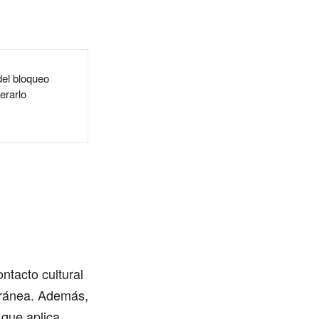
del bloqueo
erarlo
tacto cultural
foránea. Además,
 que aplica