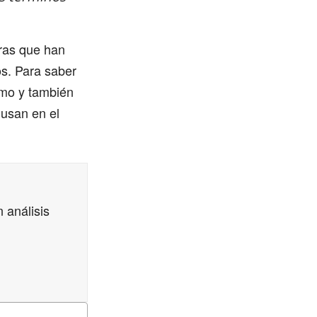
ras que han
os. Para saber
smo y también
 usan en el
 análisis