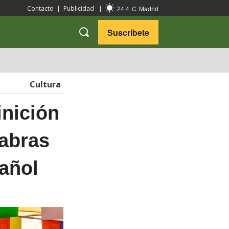
24.4
C
Madrid
Contacto
|
Publicidad
|
Suscríbete
VARIEDADES
VIAJES
Cultura
inición
labras
pañol