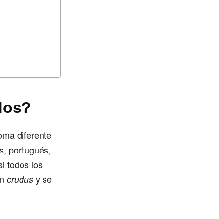
dos?
oma diferente
s, portugués,
si todos los
ín
y se
crudus