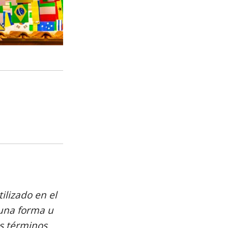
ilizado en el
guna forma u
os términos