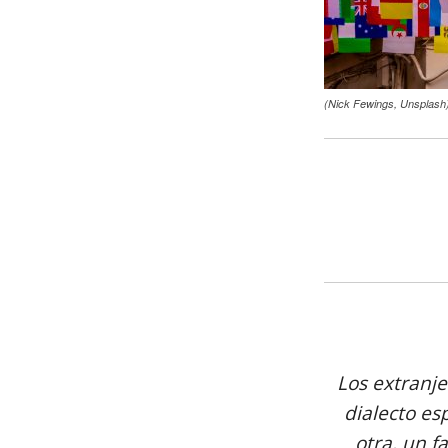
(Nick Fewings, Unsplash
Los extranje
dialecto es
otra, un f