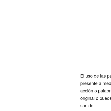
El uso de las p
presente a medi
acción o palab
original o pued
sonido.