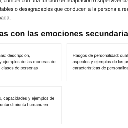
, cumple con una función de adaptación o supervivencia
dables o desagradables que conducen a la persona a rea
nada.
ias con las emociones secundari
as: descripción,
Rasgos de personalidad: cuál
 y ejemplos de las maneras de
aspectos y ejemplos de las pr
s clases de personas
características de personalid
es, capacidades y ejemplos de
 o entendimiento humano en