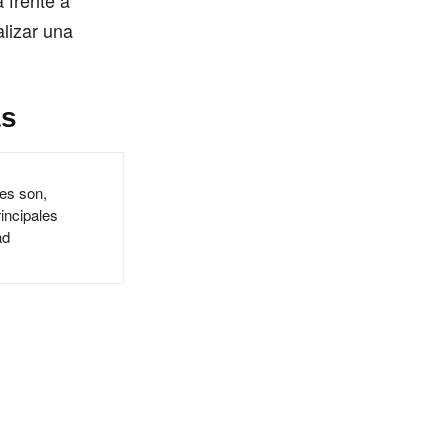
 frente a
lizar una
as
es son,
incipales
ad