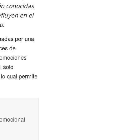
én conocidas
fluyen en el
o.
madas por una
aces de
 emociones
l solo
lo cual permite
 emocional