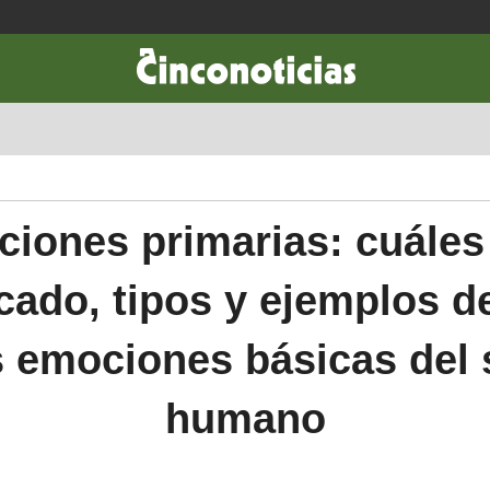
CIENCIA & TECNOLOGÍA
DESARROLLO
LIFESTYLE
DINERO
iones primarias: cuáles
icado, tipos y ejemplos d
s emociones básicas del 
humano