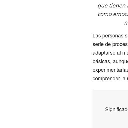
que tienen 
como emocio
m
Las personas s
serie de proces
adaptarse al m
básicas, aunque
experimentarla
comprender la 
Significa