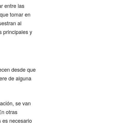
r entre las
 que tomar en
uestran al
 principales y
recen desde que
ere de alguna
ación, se van
En otras
s es necesario