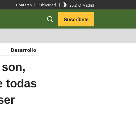
25.2
C
Madrid
Contacto
|
Publicidad
|
Suscríbete
VARIEDADES
VIAJES
Desarrollo
 son,
e todas
ser