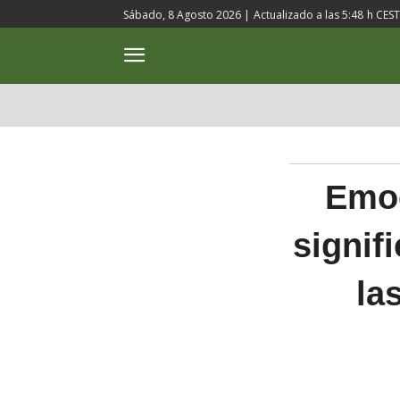
Sábado, 8 Agosto 2026 |
Actualizado a las
5:48
h CEST
ACTUALIDAD
CULTURA
Emoc
signif
la