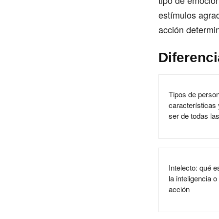
tipo de emoción
estímulos agra
acción determi
Diferenc
Tipos de person
características
ser de todas la
Intelecto: qué 
la inteligencia
acción