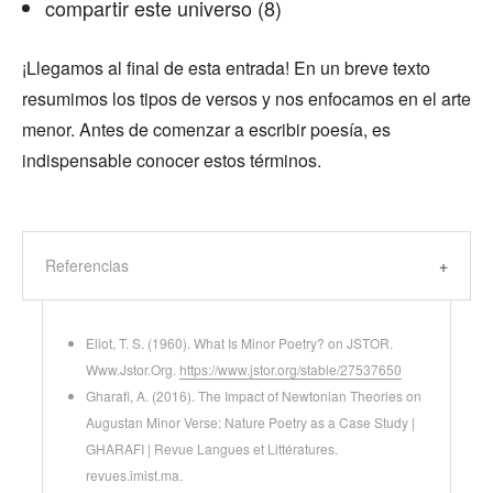
compartir este universo (8)
¡Llegamos al final de esta entrada! En un breve texto
resumimos los tipos de versos y nos enfocamos en el arte
menor. Antes de comenzar a escribir poesía, es
indispensable conocer estos términos.
Referencias
Eliot, T. S. (1960). What Is Minor Poetry? on JSTOR.
Www.Jstor.Org.
https://www.jstor.org/stable/27537650
Gharafi, A. (2016). The Impact of Newtonian Theories on
Augustan Minor Verse: Nature Poetry as a Case Study |
GHARAFI | Revue Langues et Littératures.
revues.imist.ma.