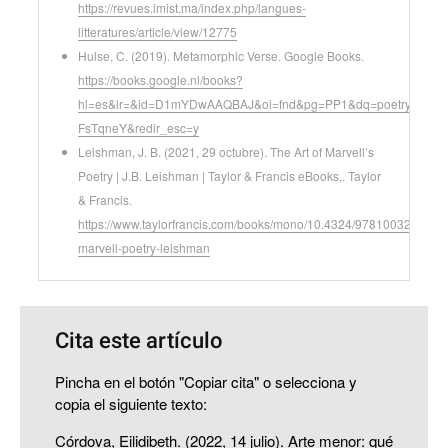
https://revues.imist.ma/index.php/langues-
litteratures/article/view/12775
Hulse, C. (2019). Metamorphic Verse. Google Books.
https://books.google.nl/books?
hl=es&lr=&id=D1mYDwAAQBAJ&oi=fnd&pg=PP1&dq=poetry+verse
FsTqneY&redir_esc=y
Leishman, J. B. (2021, 29 octubre). The Art of Marvell’s
Poetry | J.B. Leishman | Taylor & Francis eBooks,. Taylor
& Francis.
https://www.taylorfrancis.com/books/mono/10.4324/9781003214571/
marvell-poetry-leishman
Cita este artículo
Pincha en el botón "Copiar cita" o selecciona y
copia el siguiente texto:
Córdova, Eilidibeth. (2022, 14 julio). Arte menor: qué