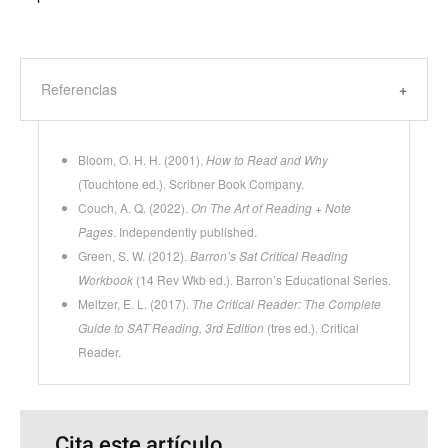
Referencias
Bloom, O. H. H. (2001).
How to Read and Why
(Touchtone ed.). Scribner Book Company.
Couch, A. Q. (2022).
On The Art of Reading + Note
Pages
. Independently published.
Green, S. W. (2012).
Barron’s Sat Critical Reading
Workbook
(14 Rev Wkb ed.). Barron’s Educational Series.
Meltzer, E. L. (2017).
The Critical Reader: The Complete
Guide to SAT Reading, 3rd Edition
(tres ed.). Critical
Reader.
Cita este artículo