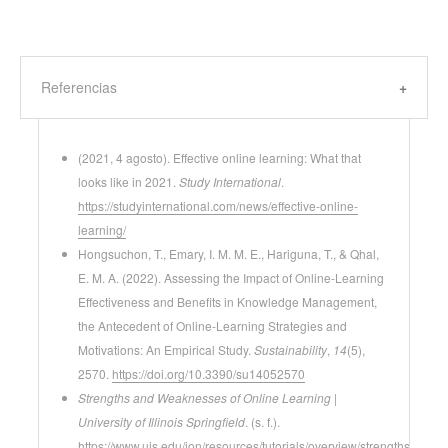
Referencias
(2021, 4 agosto). Effective online learning: What that
looks like in 2021.
Study International
.
https://studyinternational.com/news/effective-online-
learning/
Hongsuchon, T., Emary, I. M. M. E., Hariguna, T., & Qhal,
E. M. A. (2022). Assessing the Impact of Online-Learning
Effectiveness and Benefits in Knowledge Management,
the Antecedent of Online-Learning Strategies and
Motivations: An Empirical Study.
Sustainability
,
14
(5),
2570.
https://doi.org/10.3390/su14052570
Strengths and Weaknesses of Online Learning |
University of Illinois Springfield
. (s. f.).
https://www.uis.edu/ion/resources/tutorials/overview/strengths-