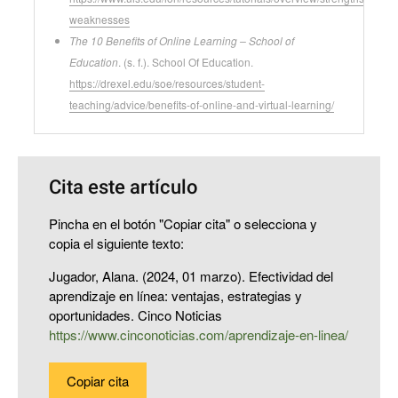
weaknesses
The 10 Benefits of Online Learning – School of
Education
. (s. f.). School Of Education.
https://drexel.edu/soe/resources/student-
teaching/advice/benefits-of-online-and-virtual-learning/
Cita este artículo
Pincha en el botón "Copiar cita" o selecciona y
copia el siguiente texto:
Jugador, Alana. (2024, 01 marzo). Efectividad del
aprendizaje en línea: ventajas, estrategias y
oportunidades. Cinco Noticias
https://www.cinconoticias.com/aprendizaje-en-linea/
Copiar cita