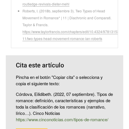
routledge-revivals-dieter-mehl
Roberts, I. (2018b, septiembre 3). Two Types of Head
Movement in Romance* | 11 | Diachronic and Comparati.
Taylor & Francis.
https://www.taylorfrancis.com/chapters/edit/10.4324/9781315310572
11/two-types-head-movement-romance-ian-roberts
Cita este artículo
Pincha en el botón "Copiar cita" o selecciona y
copia el siguiente texto:
Córdova, Eilidibeth. (2022, 07 septiembre). Tipos de
romance: definición, características y ejemplos de
toda la clasificación de los romances (narrativo,
lírico…). Cinco Noticias
https://www.cinconoticias.com/tipos-de-romance/