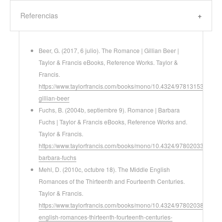
Referencias
Beer, G. (2017, 6 julio). The Romance | Gillian Beer |
Taylor & Francis eBooks, Reference Works. Taylor &
Francis.
https://www.taylorfrancis.com/books/mono/10.4324/9781315390161
gillian-beer
Fuchs, B. (2004b, septiembre 9). Romance | Barbara
Fuchs | Taylor & Francis eBooks, Reference Works and.
Taylor & Francis.
https://www.taylorfrancis.com/books/mono/10.4324/9780203337646
barbara-fuchs
Mehl, D. (2010c, octubre 18). The Middle English
Romances of the Thirteenth and Fourteenth Centuries.
Taylor & Francis.
https://www.taylorfrancis.com/books/mono/10.4324/9780203831854
english-romances-thirteenth-fourteenth-centuries-