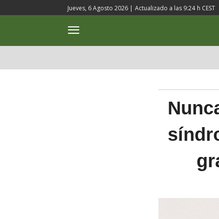
Jueves, 6 Agosto 2026 |
Actualizado a las
9:24
h CEST
ACTUALIDAD
CULTURA
Nunca
síndr
gr