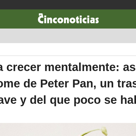
CIENCIA & TECNOLOGÍA
DESARROLLO
LIFESTYLE
DINERO
 crecer mentalmente: así
ome de Peter Pan, un tra
ave y del que poco se ha