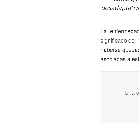
desadaptativa
La “enfermedad
significado de 
haberse quedado
asociadas a est
Una c