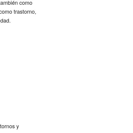
í también como
como trastorno,
edad.
tornos y