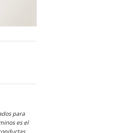
zados para
minos es el
 conductas