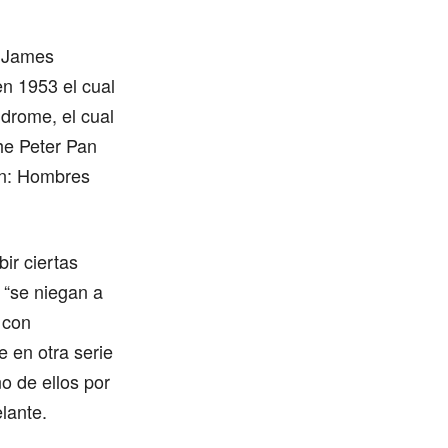
r James
n 1953 el cual
ndrome, el cual
The Peter Pan
n: Hombres
ir ciertas
 “se niegan a
 con
e en otra serie
o de ellos por
lante.