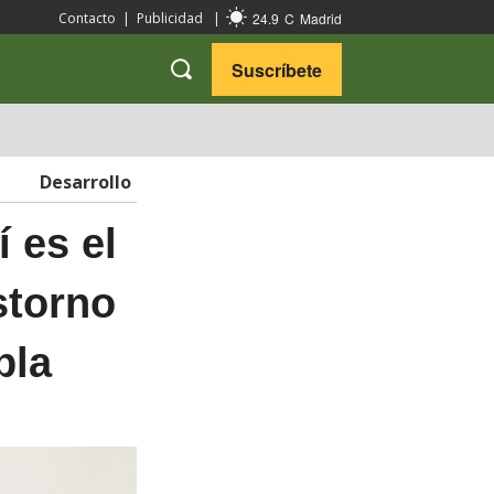
24.9
C
Madrid
Contacto
|
Publicidad
|
Suscríbete
VARIEDADES
VIAJES
Desarrollo
 es el
storno
bla