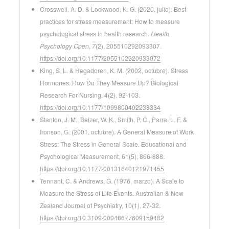
Crosswell, A. D. & Lockwood, K. G. (2020, julio). Best
practices for stress measurement: How to measure
psychological stress in health research.
Health
Psychology Open
,
7
(2), 205510292093307.
https://doi.org/10.1177/2055102920933072
King, S. L. & Hegadoren, K. M. (2002, octubre). Stress
Hormones: How Do They Measure Up? Biological
Research For Nursing, 4(2), 92-103.
https://doi.org/10.1177/1099800402238334
Stanton, J. M., Balzer, W. K., Smith, P. C., Parra, L. F. &
Ironson, G. (2001, octubre). A General Measure of Work
Stress: The Stress in General Scale. Educational and
Psychological Measurement, 61(5), 866-888.
https://doi.org/10.1177/00131640121971455
Tennant, C. & Andrews, G. (1976, marzo). A Scale to
Measure the Stress of Life Events. Australian & New
Zealand Journal of Psychiatry, 10(1), 27-32.
https://doi.org/10.3109/00048677609159482