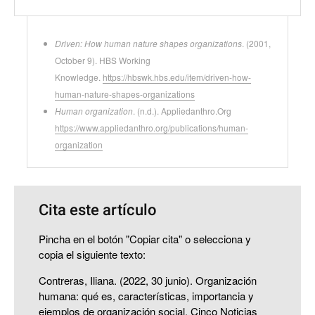
Driven: How human nature shapes organizations
. (2001,
October 9). HBS Working
Knowledge.
https://hbswk.hbs.edu/item/driven-how-
human-nature-shapes-organizations
Human organization
. (n.d.). Appliedanthro.Org
https://www.appliedanthro.org/publications/human-
organization
Cita este artículo
Pincha en el botón "Copiar cita" o selecciona y
copia el siguiente texto:
Contreras, Iliana. (2022, 30 junio). Organización
humana: qué es, características, importancia y
ejemplos de organización social. Cinco Noticias