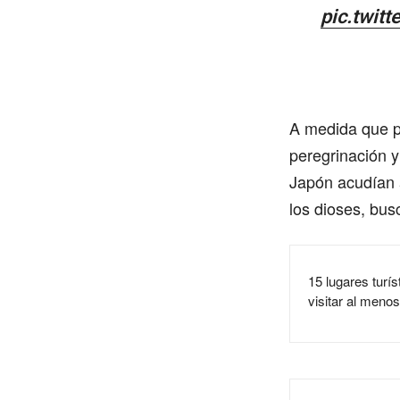
pic.twit
A medida que p
peregrinación y
Japón acudían a
los dioses, bus
15 lugares turí
visitar al menos