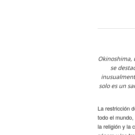
Okinoshima, u
se destac
inusualmente
solo es un sa
La restricción
todo el mundo, 
la religión y l