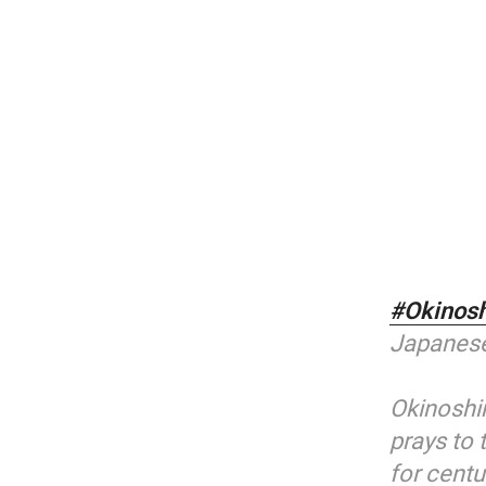
#Okinos
Japanese
Okinoshi
prays to 
for centu