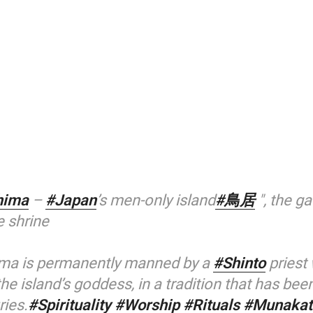
hima
–
#Japan
’s men-only island
#鳥居
", the ga
 shrine
ma is permanently manned by a
#Shinto
priest
the island’s goddess, in a tradition that has bee
ries.
#Spirituality
#Worship
#Rituals
#Munakat