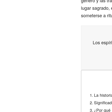
género y las tr
lugar sagrado, 
someterse a rit
Los espír
La histor
Significad
¿Por qué 