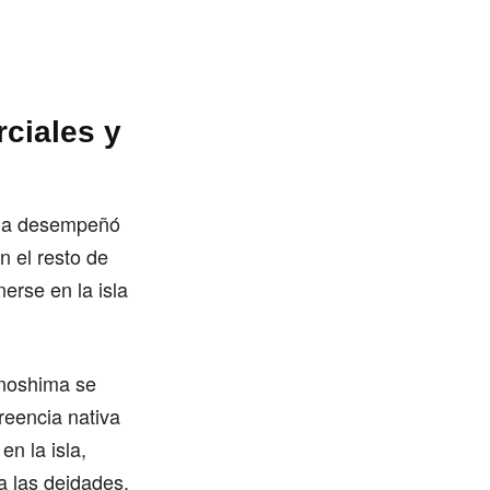
ciales y
hima desempeñó
n el resto de
erse en la isla
inoshima se
creencia nativa
n la isla,
 a las deidades.