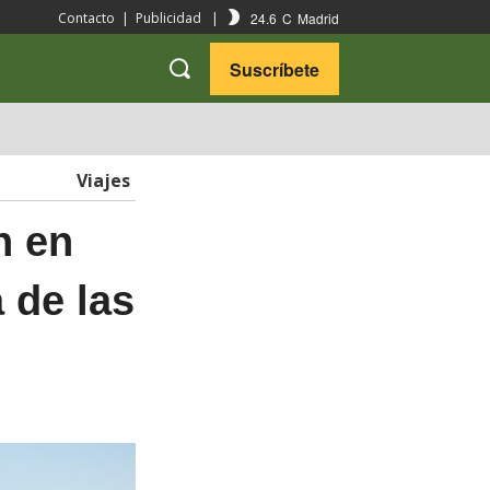
24.6
C
Madrid
Contacto
|
Publicidad
|
Suscríbete
VARIEDADES
VIAJES
Viajes
n en
 de las