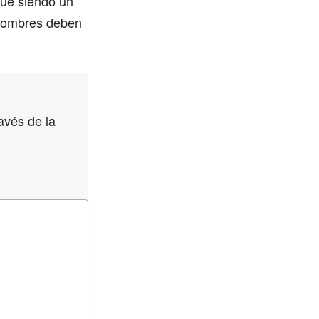
igue siendo un
s hombres deben
avés de la