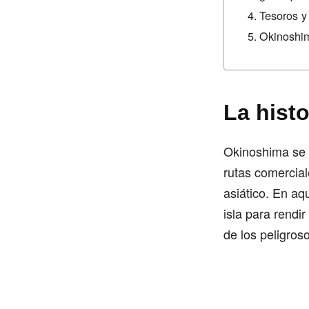
Tesoros y
Okinoshi
La hist
Okinoshima se 
rutas comercial
asiático. En aq
isla para rendi
de los peligros