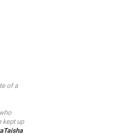
te of a
 who
n kept up
aTaisha