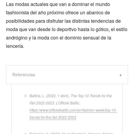
Las modas actuales que van a dominar el mundo
fashionista del año próximo ofrece un abanico de
posibilidades para disfrutar las distintas tendencias de
moda que van desde lo deportivo hasta lo gótico, el estilo
andrógino y la moda con el dominio sensual de la
lencería.
Referencias
Baltics, L. (2022, 1 abril).
The Top 10 Trends for the
Fall 2022-2023
. L’Officiel Baltic.
https://www.lofficielbaltic.com/en/fashion-week/top-10-
trends-for-the-fall-2022-2023
Bateman, K. (2022, 24 septiembre).
Versace Spring