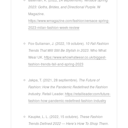
2023: Goths, Brides, and Directional Purple
. W
Magazine.
https://www.wmagazine.com/fashion/versace-spring-
2023-milan-fashion-week-review
Fox-Suliaman, J. (2022, 19 octubre).
10 Fall Fashion
Trends That Will Still Be Stylish in 2023
. Who What
Wear UK.
https://www.whowhatwear.co.uk/biggest-
fashion-trends-fall-and-spring-2023
Jakpa, T. (2021, 28 septiembre).
The Future of
Fashion: How the Pandemic Redefined the Fashion
Industry
. Retail Leader.
https://retailleader.com/future-
fashion-how-pandemic-redefined-fashion-industry
Kaupke, L. L. (2022, 15 octubre).
These Fashion
Trends Defined 2022 — Here’s How To Shop Them
.