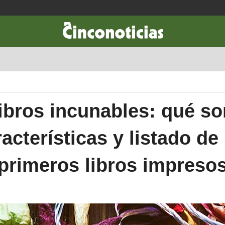
CIENCIA & TECNOLOGÍA
DESARROLLO
LIFESTYLE
DINERO
ibros incunables: qué so
acterísticas y listado de
primeros libros impreso