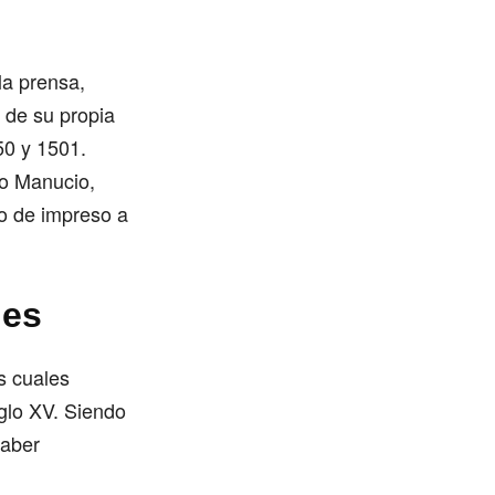
la prensa,
 de su propia
50 y 1501.
do Manucio,
o de impreso a
unables
s cuales
iglo XV. Siendo
saber