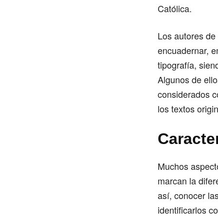
Católica.
Los autores de 
encuadernar, em
tipografía, sie
Algunos de ell
considerados c
los textos origi
Caracte
Muchos aspecto
marcan la difer
así, conocer la
identificarlos 