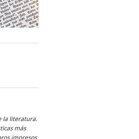
la literatura.
sticas más
bros impresos