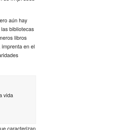
pero aún hay
 las bibliotecas
meros libros
 imprenta en el
laridades
a vida
que caracterizan