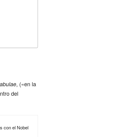
, («en la
nabulae
ntro del
s con el Nobel