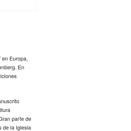
V en Europa,
tenberg. En
diciones
anuscrito
itura
 Gran parte de
 de la Iglesia