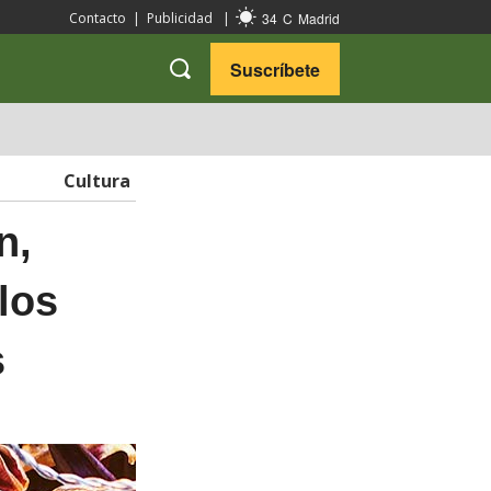
34
C
Madrid
Contacto
|
Publicidad
|
Suscríbete
VARIEDADES
VIAJES
Cultura
n,
 los
s