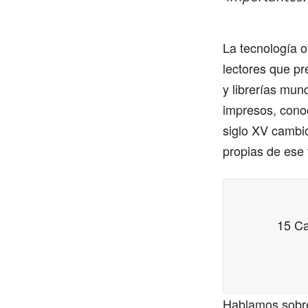
La tecnología o
lectores que pre
y librerías mun
impresos, conoc
siglo XV cambió 
propias de ese
15 Ca
Hablamos sobre 