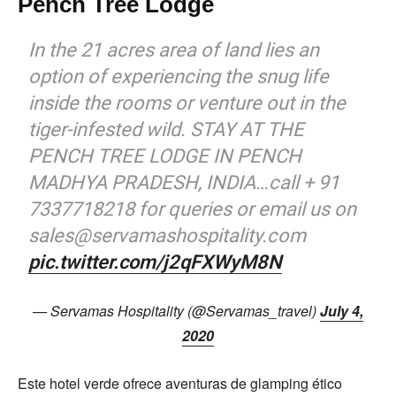
Pench Tree Lodge
In the 21 acres area of land lies an
option of experiencing the snug life
inside the rooms or venture out in the
tiger-infested wild. STAY AT THE
PENCH TREE LODGE IN PENCH
MADHYA PRADESH, INDIA…call + 91
7337718218 for queries or email us on
sales@servamashospitality.com
pic.twitter.com/j2qFXWyM8N
— Servamas Hospitality (@Servamas_travel)
July 4,
2020
Este hotel verde ofrece aventuras de glamping ético