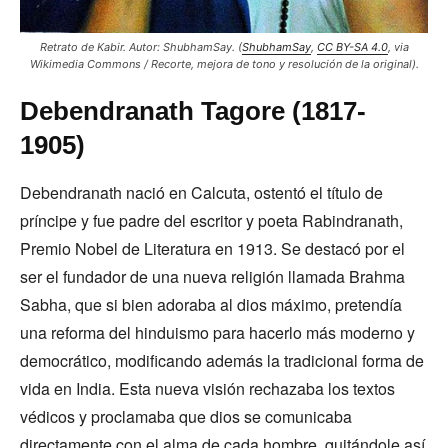
Retrato de Kabir. Autor: ShubhamSay. (
ShubhamSay
,
CC BY-SA 4.0
, via
Wikimedia Commons / Recorte, mejora de tono y resolución de la original).
Debendranath Tagore (1817-
1905)
Debendranath nació en Calcuta, ostentó el título de
príncipe y fue padre del escritor y poeta Rabindranath,
Premio Nobel de Literatura en 1913. Se destacó por el
ser el fundador de una nueva religión llamada Brahma
Sabha, que si bien adoraba al dios máximo, pretendía
una reforma del hinduismo para hacerlo más moderno y
democrático, modificando además la tradicional forma de
vida en India. Esta nueva visión rechazaba los textos
védicos y proclamaba que dios se comunicaba
directamente con el alma de cada hombre, quitándole así