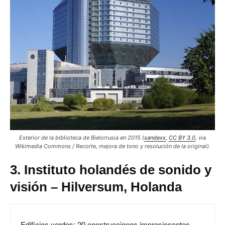
Exterior de la biblioteca de Bielorrusia en 2015 (
sandexx
,
CC BY 3.0
, via
Wikimedia Commons / Recorte, mejora de tono y resolución de la original).
3. Instituto holandés de sonido y
visión – Hilversum, Holanda
Edificios verdes: 20 construcciones impresionantes