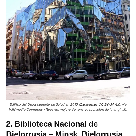
Edifico del Departamento de Salud en 2015 (
Zarateman
,
CC BY-SA 4.0
, via
Wikimedia Commons / Recorte, mejora de tono y resolución de la original).
2. Biblioteca Nacional de
Bielorrusia – Minsk, Bielorrusia