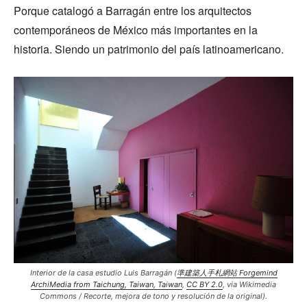
Porque catalogó a Barragán entre los arquitectos
contemporáneos de México más importantes en la
historia. Siendo un patrimonio del país latinoamericano.
Interior de la casa estudio Luis Barragán (
準建築人手札網站 Forgemind
ArchiMedia from Taichung, Taiwan, Taiwan
,
CC BY 2.0
, via Wikimedia
Commons / Recorte, mejora de tono y resolución de la original).