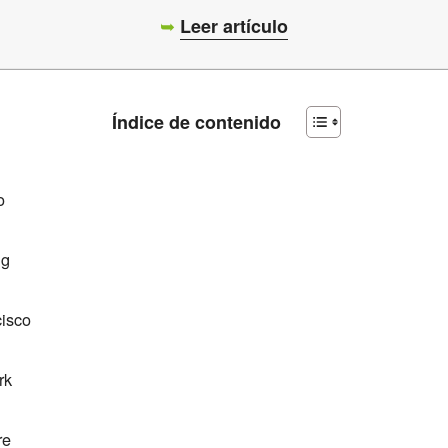
➥
Leer artículo
Índice de contenido
o
ng
isco
rk
re