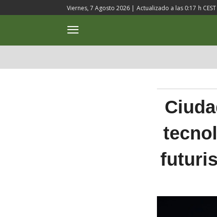
Viernes, 7 Agosto 2026 |
Actualizado a las
0:17
h CEST
ACTUALIDAD
CULTURA
Ciuda
tecnol
futuri