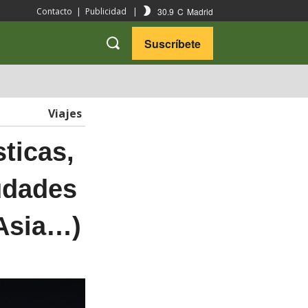
30.9
C
Madrid
Contacto
|
Publicidad
|
Suscríbete
VARIEDADES
VIAJES
Viajes
ticas,
iudades
 Asia…)