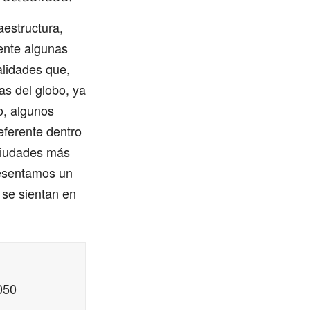
aestructura,
ente algunas
alidades que,
as del globo, ya
o, algunos
eferente dentro
 ciudades más
resentamos un
 se sientan en
050