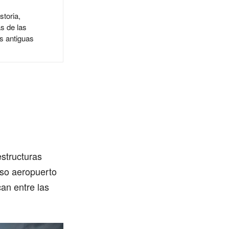
toria,
s de las
 antiguas
structuras
oso aeropuerto
can entre las