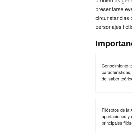
problemas gene
presentarse eve
circunstancias 
personajes ficti
Importanc
Conocimiento te
características,
del saber teóric
Filósofos de la 
aportaciones y 
principales filó