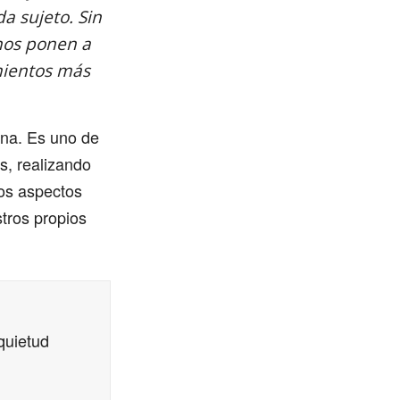
a sujeto. Sin
 nos ponen a
mientos más
ana. Es uno de
s, realizando
sos aspectos
stros propios
quietud