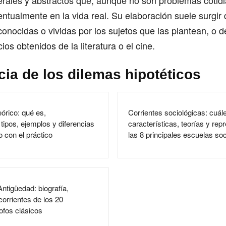
rales y abstractos que, aunque no son problemas cotidi
ntualmente en la vida real. Su elaboración suele surgir 
conocidas o vividas por los sujetos que las plantean, o d
cios obtenidos de la literatura o el cine.
ia de los dilemas hipotéticos
órico: qué es,
Corrientes sociológicas: cuál
 tipos, ejemplos y diferencias
características, teorías y rep
o con el práctico
las 8 principales escuelas so
Antigüedad: biografía,
corrientes de los 20
sofos clásicos