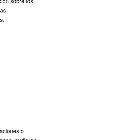
xión sobre los
sas
s.
uaciones o