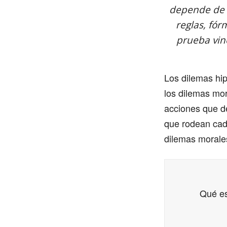
depende de l
reglas, fór
prueba vin
Los dilemas hip
los dilemas mor
acciones que de
que rodean cada
dilemas morales
Qué es