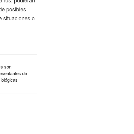
anos, pudieran
de posibles
e situaciones o
es son,
resentantes de
ciológicas