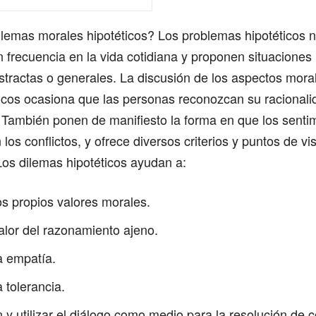
ilemas morales hipotéticos? Los problemas hipotéticos 
 frecuencia en la vida cotidiana y proponen situaciones
stractas o generales. La discusión de los aspectos mora
icos ocasiona que las personas reconozcan su racionali
 También ponen de manifiesto la forma en que los senti
los conflictos, y ofrece diversos criterios y puntos de vi
os dilemas hipotéticos ayudan a:
s propios valores morales.
valor del razonamiento ajeno.
a empatía.
a tolerancia.
 y utilizar el diálogo como medio para la resolución de c