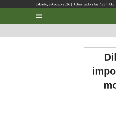
Sábado, 8 Agosto 2026 |
Actualizado a las
7:23
h CEST
ACTUALIDAD
CULTURA
Di
impo
mo