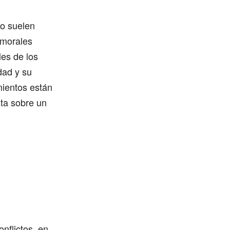
no suelen
 morales
les de los
dad y su
mientos están
sta sobre un
onflictos, en