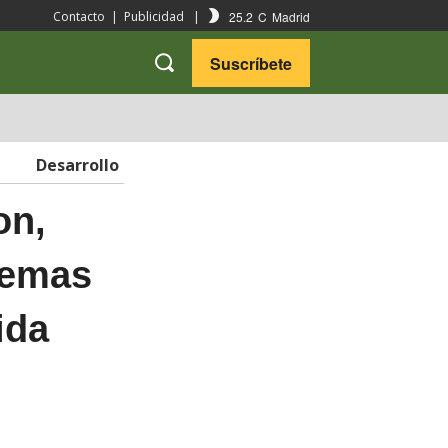
25.2
C
Madrid
Contacto
|
Publicidad
|
Suscríbete
VARIEDADES
VIAJES
Desarrollo
on,
lemas
ida